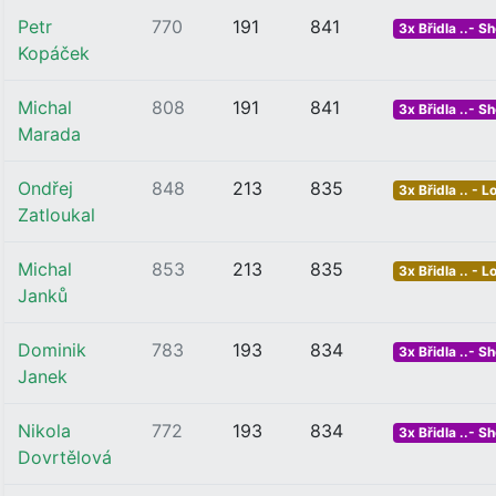
Petr
770
191
841
3x Břidla ..- Sh
Kopáček
Michal
808
191
841
3x Břidla ..- Sh
Marada
Ondřej
848
213
835
3x Břidla .. - L
Zatloukal
Michal
853
213
835
3x Břidla .. - L
Janků
Dominik
783
193
834
3x Břidla ..- Sh
Janek
Nikola
772
193
834
3x Břidla ..- Sh
Dovrtělová