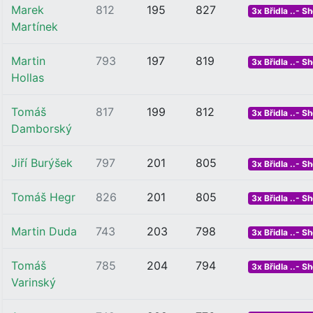
Marek
812
195
827
3x Břidla ..- Sh
Martínek
Martin
793
197
819
3x Břidla ..- Sh
Hollas
Tomáš
817
199
812
3x Břidla ..- Sh
Damborský
Jiří Burýšek
797
201
805
3x Břidla ..- Sh
Tomáš Hegr
826
201
805
3x Břidla ..- Sh
Martin Duda
743
203
798
3x Břidla ..- Sh
Tomáš
785
204
794
3x Břidla ..- Sh
Varinský