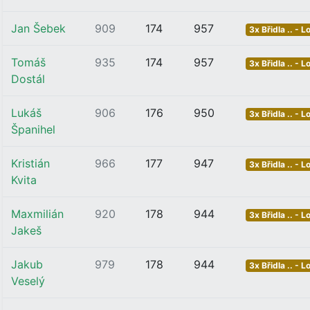
Jan Šebek
909
174
957
3x Břidla .. - L
Tomáš
935
174
957
3x Břidla .. - L
Dostál
Lukáš
906
176
950
3x Břidla .. - L
Španihel
Kristián
966
177
947
3x Břidla .. - L
Kvita
Maxmilián
920
178
944
3x Břidla .. - L
Jakeš
Jakub
979
178
944
3x Břidla .. - L
Veselý