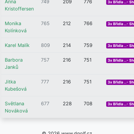
Anna
749
209
776
3x Břidla ..- Sh
Kristoffersen
Monika
765
212
766
3x Břidla ..- Sh
Kolínková
Karel Malík
809
214
759
3x Břidla ..- Sh
Barbora
757
216
751
3x Břidla ..- Sh
Janků
Jitka
777
216
751
3x Břidla ..- Sh
Kubešová
Světlana
677
228
708
3x Břidla ..- Sh
Nováková
© 2026 www.dgolf.cz