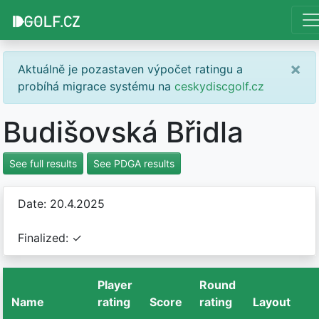
×
Aktuálně je pozastaven výpočet ratingu a
probíhá migrace systému na
ceskydiscgolf.cz
Budišovská Břidla
See full results
See PDGA results
Date: 20.4.2025
Finalized: ✓
Player
Round
Name
rating
Score
rating
Layout