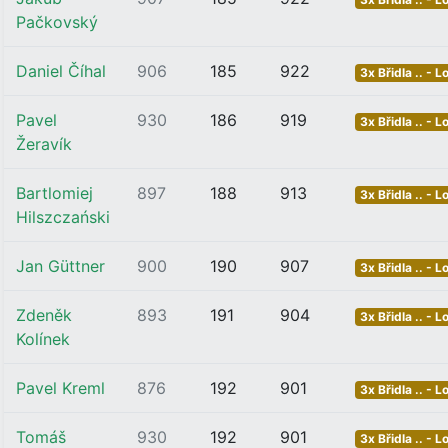
Pačkovský
Daniel Číhal
906
185
922
3x Břidla .. - L
Pavel
930
186
919
3x Břidla .. - L
Žeravík
Bartlomiej
897
188
913
3x Břidla .. - L
Hilszczański
Jan Güttner
900
190
907
3x Břidla .. - L
Zdeněk
893
191
904
3x Břidla .. - L
Kolínek
Pavel Kreml
876
192
901
3x Břidla .. - L
Tomáš
930
192
901
3x Břidla .. - L