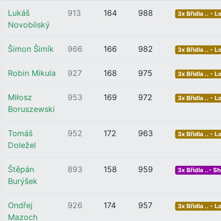
Lukáš
913
164
988
3x Břidla .. - L
Novobilský
Šimon Šimík
966
166
982
3x Břidla .. - L
Robin Mikula
927
168
975
3x Břidla .. - L
Miłosz
953
169
972
3x Břidla .. - L
Boruszewski
Tomáš
952
172
963
3x Břidla .. - L
Doležel
Štěpán
893
158
959
3x Břidla ..- Sh
Burýšek
Ondřej
926
174
957
3x Břidla .. - L
Mazoch