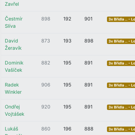
Zavřel
Čestmír
898
192
901
3x Břidla .. - L
Slíva
David
873
193
898
3x Břidla .. - L
Žeravík
Dominik
882
195
891
3x Břidla .. - L
Vašíček
Radek
906
195
891
3x Břidla .. - L
Winkler
Ondřej
920
195
891
3x Břidla .. - L
Vojtášek
Lukáš
860
196
888
3x Břidla .. - L