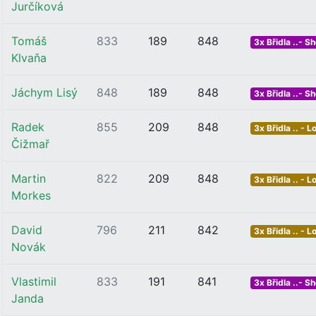
Jurčíková
Tomáš
833
189
848
3x Břidla ..- Sh
Klvaňa
Jáchym Lisý
848
189
848
3x Břidla ..- Sh
Radek
855
209
848
3x Břidla .. - L
Čižmař
Martin
822
209
848
3x Břidla .. - L
Morkes
David
796
211
842
3x Břidla .. - L
Novák
Vlastimil
833
191
841
3x Břidla ..- Sh
Janda