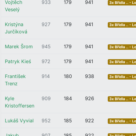
Vojtěch
933
179
941
3x Břidla .. - L
Veselý
Kristýna
927
179
941
3x Břidla .. - L
Jurčíková
Marek Šrom
945
179
941
3x Břidla .. - L
Patryk Kieś
972
179
941
3x Břidla .. - L
František
914
180
938
3x Břidla .. - L
Trenz
Kyle
909
184
926
3x Břidla .. - L
Kristoffersen
Lukáš Vyvial
952
185
922
3x Břidla .. - L
Jakub
907
185
922
3x Břidla .. - L