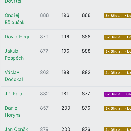
Dovrtěl
Ondřej
888
196
888
3x Břidla .. - L
Běloušek
David Hégr
879
196
888
3x Břidla .. - L
Jakub
877
196
888
3x Břidla .. - L
Pospěch
Václav
862
198
882
3x Břidla .. - L
Dočekal
Jiří Kala
832
181
877
3x Břidla ..- Sh
Daniel
857
200
876
3x Břidla .. - L
Horyna
Jan Čeněk
879
200
876
3x Břidla .. - L