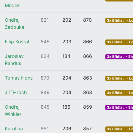
Medek
Ondřej
821
202
870
3x Břidla .. - L
Zatloukal
Filip Košťal
845
203
866
3x Břidla .. - L
Jaroslav
824
184
866
3x Břidla ..- Sh
Randus
Tomas Hons
870
204
863
3x Břidla .. - L
Jiří Hroch
849
204
863
3x Břidla .. - L
Ondřej
845
186
859
3x Břidla ..- Sh
Winkler
Karolína
851
206
857
3x Břidla .. - L