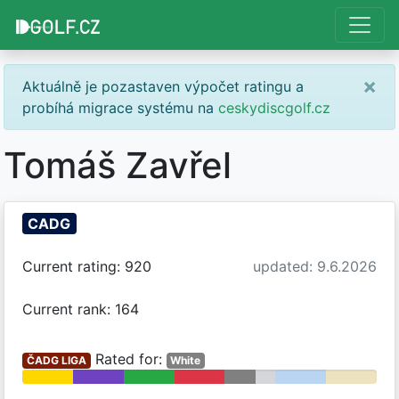
×
Aktuálně je pozastaven výpočet ratingu a
probíhá migrace systému na
ceskydiscgolf.cz
Tomáš Zavřel
CADG
Current rating: 920
updated: 9.6.2026
Current rank: 164
Rated for:
ČADG LIGA
White