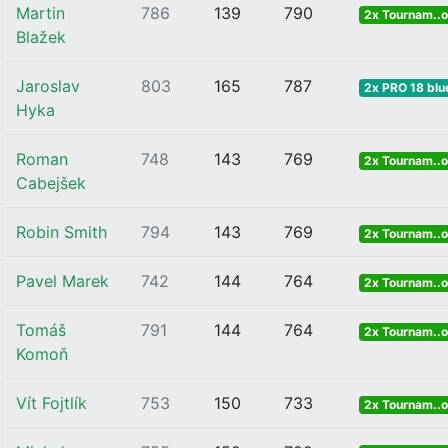
Martin
786
139
790
2x Tournam..o
Blažek
Jaroslav
803
165
787
2x PRO 18 blu
Hyka
Roman
748
143
769
2x Tournam..o
Cabejšek
Robin Smith
794
143
769
2x Tournam..o
Pavel Marek
742
144
764
2x Tournam..o
Tomáš
791
144
764
2x Tournam..o
Komoň
Vít Fojtlík
753
150
733
2x Tournam..o