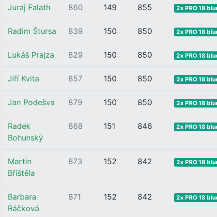
Juraj Falath
860
149
855
2x PRO 18 blu
Radim Štursa
839
150
850
2x PRO 18 blu
Lukáš Prajza
829
150
850
2x PRO 18 blu
Jiří Kvita
857
150
850
2x PRO 18 blu
Jan Podešva
879
150
850
2x PRO 18 blu
Radek
868
151
846
2x PRO 18 blu
Bohunský
Martin
873
152
842
2x PRO 18 blu
Bříštěla
Barbara
871
152
842
2x PRO 18 blu
Ráčková