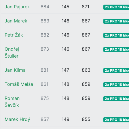
Jan Pajurek
884
145
871
2x PRO 18 blu
Jan Marek
863
146
867
2x PRO 18 blu
Petr Žák
882
146
867
2x PRO 18 blu
Ondřej
873
146
867
2x PRO 18 blu
Štuller
Jan Klíma
881
147
863
2x PRO 18 blu
Tomáš Melša
861
148
859
2x PRO 18 blu
Roman
875
148
859
2x PRO 18 blu
Ševčík
Marek Hrdý
857
149
855
2x PRO 18 blu