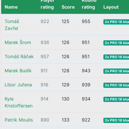
Player
Round
Name
rating
Score
rating
Layout
Tomáš
922
125
955
2x PRO 18 blu
Zavřel
Marek Šrom
936
126
951
2x PRO 18 blu
Tomáš Ráček
957
126
951
2x PRO 18 blu
Marek Budík
911
128
943
2x PRO 18 blu
Libor Juřena
916
129
939
2x PRO 18 blu
Kyle
914
130
934
2x PRO 18 blu
Kristoffersen
Patrik Moulis
890
133
922
2x PRO 18 blu