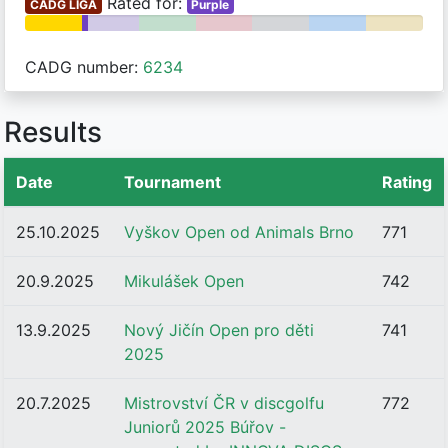
Rated for:
ČADG LIGA
Purple
CADG number:
6234
Results
Date
Tournament
Rating
25.10.2025
Vyškov Open od Animals Brno
771
20.9.2025
Mikulášek Open
742
13.9.2025
Nový Jičín Open pro děti
741
2025
20.7.2025
Mistrovství ČR v discgolfu
772
Juniorů 2025 Búřov -