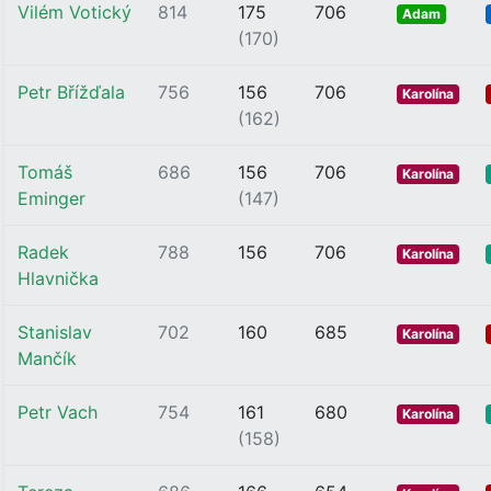
Vilém Votický
814
175
706
Adam
(170)
Petr Břížďala
756
156
706
Karolína
(162)
Tomáš
686
156
706
Karolína
Eminger
(147)
Radek
788
156
706
Karolína
Hlavnička
Stanislav
702
160
685
Karolína
Mančík
Petr Vach
754
161
680
Karolína
(158)