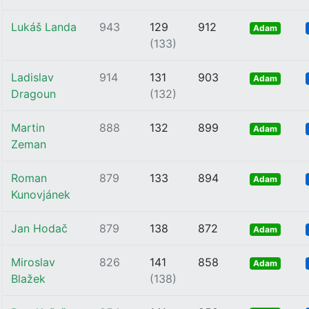
Lukáš Landa
943
129
912
Adam
(133)
Ladislav
914
131
903
Adam
Dragoun
(132)
Martin
888
132
899
Adam
Zeman
Roman
879
133
894
Adam
Kunovjánek
Jan Hodač
879
138
872
Adam
Miroslav
826
141
858
Adam
Blažek
(138)