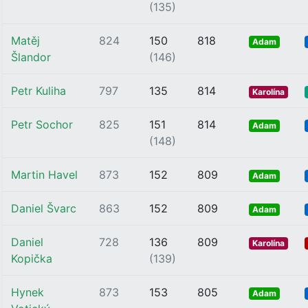
(135)
Matěj
824
150
818
Adam
Šlandor
(146)
Petr Kuliha
797
135
814
Karolína
Petr Sochor
825
151
814
Adam
(148)
Martin Havel
873
152
809
Adam
Daniel Švarc
863
152
809
Adam
Daniel
728
136
809
Karolína
Kopička
(139)
Hynek
873
153
805
Adam