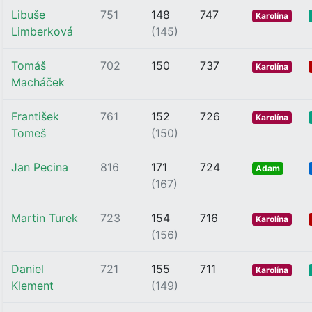
Libuše
751
148
747
Karolína
Limberková
(145)
Tomáš
702
150
737
Karolína
Macháček
František
761
152
726
Karolína
Tomeš
(150)
Jan Pecina
816
171
724
Adam
(167)
Martin Turek
723
154
716
Karolína
(156)
Daniel
721
155
711
Karolína
Klement
(149)