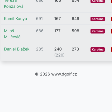
Tereza
686
166
654
Karolína
Konzalová
Kamil Kónya
691
167
649
Karolína
Miloš
686
177
598
Karolína
Miličevič
Daniel Blažek
285
240
273
Karolína
(220)
© 2026 www.dgolf.cz