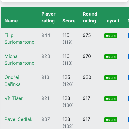
Player
Round
Name
rating
Score
rating
Layout
Filip
944
115
975
Adam
Surjomartono
(119)
Michal
923
116
970
Adam
Surjomartono
(118)
Ondřej
913
125
930
Adam
Bařinka
(126)
Vít Tišer
921
128
917
Adam
(130)
Pavel Sedlák
937
128
917
Adam
(132)