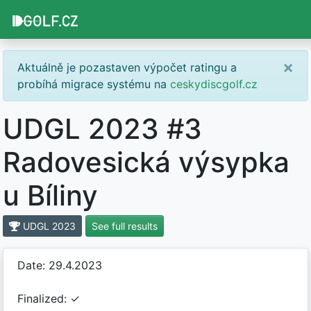
×
Aktuálně je pozastaven výpočet ratingu a
probíhá migrace systému na
ceskydiscgolf.cz
UDGL 2023 #3
Radovesická výsypka
u Bíliny
UDGL 2023
See full results
Date: 29.4.2023
Finalized: ✓