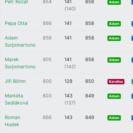
Petr Kočař
854
141
858
Adam
(140)
Pepa Otta
866
141
858
Adam
Adam
856
141
858
Adam
Surjomartono
Marek
905
141
858
Adam
Surjomartono
(142)
Jiří Böhm
800
128
850
Karolína
Markéta
803
143
849
Adam
Sedláková
(137)
Roman
866
143
849
Adam
Hudek