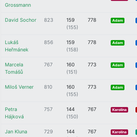
Grossmann
David Sochor
823
159
778
Adam
(155)
Lukáš
856
159
778
Adam
Heřmánek
(158)
Marcela
767
160
773
Adam
Tomášů
(151)
Miloš Verner
810
160
773
Adam
(155)
Petra
757
144
767
Karolína
Hájková
(150)
Jan Kluna
729
144
767
Karolína