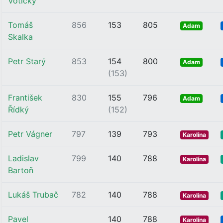
Votický
Tomáš
856
153
805
Adam
Skalka
Petr Starý
853
154
800
Adam
(153)
František
830
155
796
Adam
Řídký
(152)
Petr Vágner
797
139
793
Karolína
Ladislav
799
140
788
Karolína
Bartoň
Lukáš Trubač
782
140
788
Karolína
Pavel
140
788
Karolína