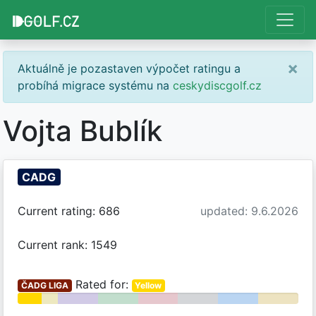
×
Aktuálně je pozastaven výpočet ratingu a
probíhá migrace systému na
ceskydiscgolf.cz
Vojta Bublík
CADG
Current rating: 686
updated: 9.6.2026
Current rank: 1549
Rated for:
ČADG LIGA
Yellow