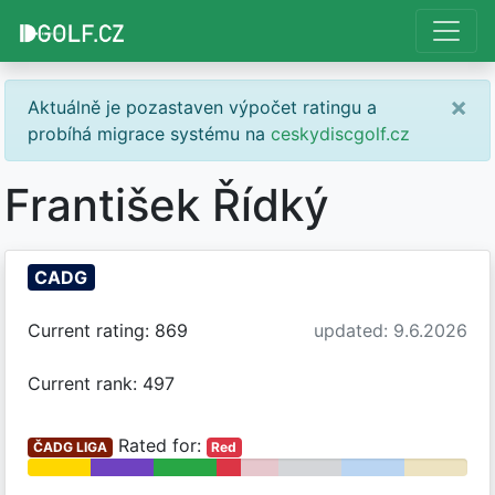
×
Aktuálně je pozastaven výpočet ratingu a
probíhá migrace systému na
ceskydiscgolf.cz
František Řídký
CADG
Current rating: 869
updated: 9.6.2026
Current rank: 497
Rated for:
ČADG LIGA
Red