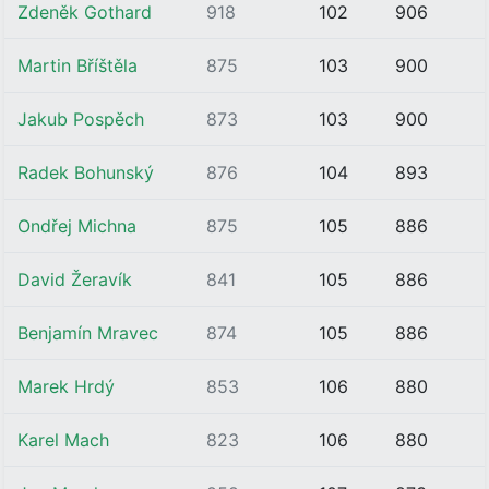
Zdeněk Gothard
918
102
906
Martin Bříštěla
875
103
900
Jakub Pospěch
873
103
900
Radek Bohunský
876
104
893
Ondřej Michna
875
105
886
David Žeravík
841
105
886
Benjamín Mravec
874
105
886
Marek Hrdý
853
106
880
Karel Mach
823
106
880