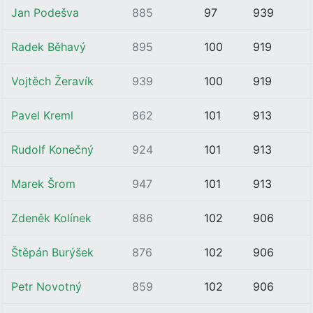
Jan Podešva
885
97
939
Radek Běhavý
895
100
919
Vojtěch Žeravík
939
100
919
Pavel Kreml
862
101
913
Rudolf Konečný
924
101
913
Marek Šrom
947
101
913
Zdeněk Kolínek
886
102
906
Štěpán Burýšek
876
102
906
Petr Novotný
859
102
906