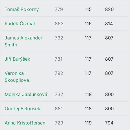
Tomáš Pokorný
779
115
820
Radek Čižmař
853
116
814
James Alexander
732
117
807
Smith
Jiří Burýšek
781
117
807
Veronika
792
117
807
Skoupilová
Monika Jablunková
732
118
800
Ondřej Běloušek
881
118
800
Anna Kristoffersen
729
119
794