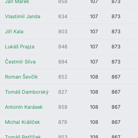
Jan Marek
858
107
873
Vlastimil Janda
834
107
873
Jiří Kala
803
107
873
Lukáš Prajza
848
107
873
Čestmír Slíva
894
107
873
Roman Ševčík
852
108
867
Tomáš Damborský
827
108
867
Antonín Karásek
858
108
867
Michal Králíček
879
108
867
Tomáš Petříček
853
108
867