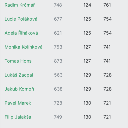
Radim Krčmář
748
124
761
Lucie Poláková
677
125
754
Adéla Řiháková
621
125
754
Monika Kolínková
753
127
741
Tomas Hons
873
127
741
Lukáš Zacpal
563
129
728
Jakub Komoň
638
129
728
Pavel Marek
728
130
721
Filip Jalakša
749
130
721