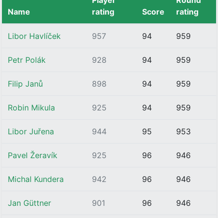
Player
Round
Name
rating
Score
rating
Libor Havlíček
957
94
959
Petr Polák
928
94
959
Filip Janů
898
94
959
Robin Mikula
925
94
959
Libor Juřena
944
95
953
Pavel Žeravík
925
96
946
Michal Kundera
942
96
946
Jan Güttner
901
96
946