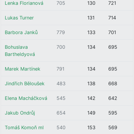
Lenka Florianová
705
130
721
Lukas Turner
131
714
Barbora Janků
779
133
701
Bohuslava
700
134
695
Bartheldyová
Marek Martínek
791
134
695
Jindřich Běloušek
483
138
668
Elena Macháčková
545
142
642
Jakub Ondrůj
654
149
595
Tomáš Komoň ml
540
153
569