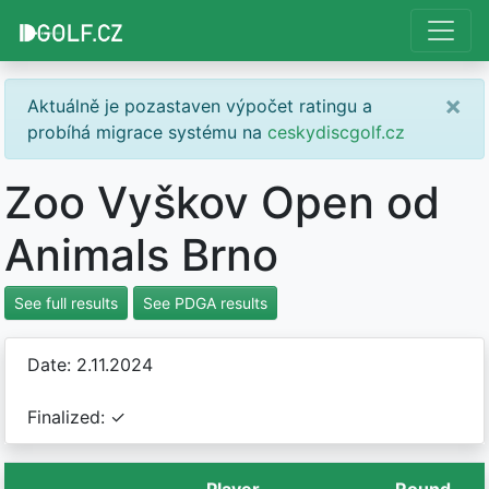
×
Aktuálně je pozastaven výpočet ratingu a
probíhá migrace systému na
ceskydiscgolf.cz
Zoo Vyškov Open od
Animals Brno
See full results
See PDGA results
Date: 2.11.2024
Finalized: ✓