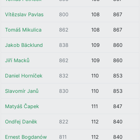
Vítězslav Pavlas
800
108
867
Tomáš Mikulica
862
108
867
Jakob Bäcklund
838
109
860
Jiří Macků
862
109
860
Daniel Horníček
832
110
853
Slavomír Janů
830
110
853
Matyáš Čapek
111
847
Ondřej Daněk
822
112
840
Ernest Bogdanów
811
112
840