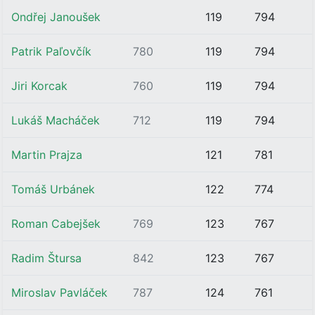
Ondřej Janoušek
119
794
Patrik Paľovčík
780
119
794
Jiri Korcak
760
119
794
Lukáš Macháček
712
119
794
Martin Prajza
121
781
Tomáš Urbánek
122
774
Roman Cabejšek
769
123
767
Radim Štursa
842
123
767
Miroslav Pavláček
787
124
761