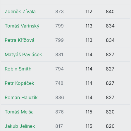
Zdeněk Zívala
873
112
840
Tomáš Varinský
799
113
834
Petra Křížová
799
113
834
Matyáš Pavláček
831
114
827
Robin Smith
794
114
827
Petr Kopáček
748
114
827
Roman Haluzík
836
114
827
Tomáš Melša
876
115
820
Jakub Jelínek
817
115
820