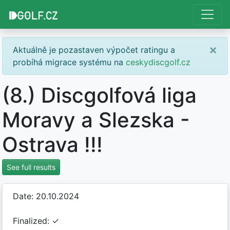
×
Aktuálně je pozastaven výpočet ratingu a
probíhá migrace systému na
ceskydiscgolf.cz
(8.) Discgolfová liga
Moravy a Slezska -
Ostrava !!!
See full results
Date: 20.10.2024
Finalized: ✓