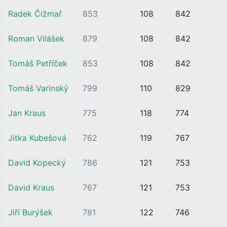
Radek Čižmař
853
108
842
Roman Vilášek
879
108
842
Tomáš Petříček
853
108
842
Tomáš Varinský
799
110
829
Jan Kraus
775
118
774
Jitka Kubešová
762
119
767
David Kopecký
786
121
753
David Kraus
767
121
753
Jiří Burýšek
781
122
746