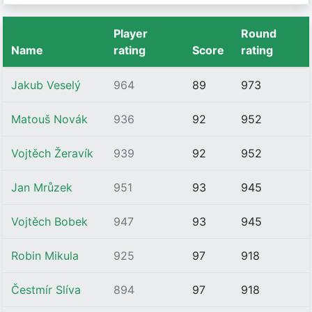
Player
Round
Name
rating
Score
rating
Jakub Veselý
964
89
973
Matouš Novák
936
92
952
Vojtěch Žeravík
939
92
952
Jan Mrůzek
951
93
945
Vojtěch Bobek
947
93
945
Robin Mikula
925
97
918
Čestmír Slíva
894
97
918