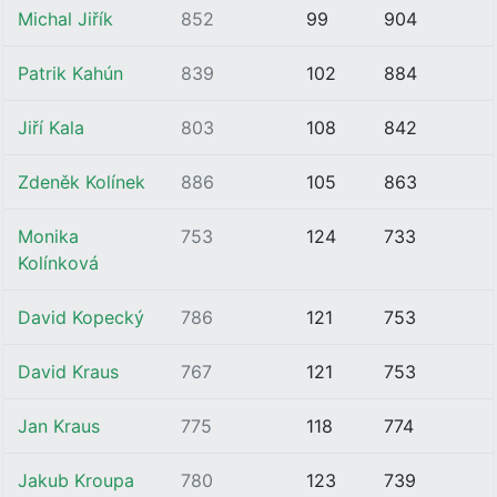
Michal Jiřík
852
99
904
Patrik Kahún
839
102
884
Jiří Kala
803
108
842
Zdeněk Kolínek
886
105
863
Monika
753
124
733
Kolínková
David Kopecký
786
121
753
David Kraus
767
121
753
Jan Kraus
775
118
774
Jakub Kroupa
780
123
739