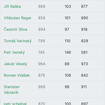
Jiří Raška
869
103
877
Vítězslav Reger
858
101
890
Čestmír Slíva
894
97
918
Tomáš Varinský
799
110
829
Petr Venský
745
146
581
Jakub Veselý
964
89
973
Roman Vilášek
879
108
842
Stanislav
869
98
911
Václavík
petr schejbal
870
100
897