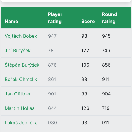
Player
Round
Name
rating
Score
rating
Vojtěch Bobek
947
93
945
Jiří Burýšek
781
122
746
Štěpán Burýšek
876
106
856
Bořek Chmelík
861
98
911
Jan Güttner
901
99
904
Martin Hollas
644
126
719
Lukáš Jedlička
930
98
911