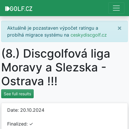
×
Aktuálně je pozastaven výpočet ratingu a
probíhá migrace systému na
ceskydiscgolf.cz
(8.) Discgolfová liga
Moravy a Slezska -
Ostrava !!!
See full results
Date: 20.10.2024
Finalized: ✓