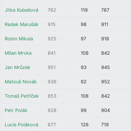
Jitka Kubešová
762
119
767
Radek Marušák
915
98
911
Robin Mikula
925
97
918
Milan Mrvka
841
108
842
Jan Mrůzek
951
93
945
Matouš Novák
936
92
952
Tomáš Petříček
853
108
842
Petr Polák
928
99
904
Lucie Poláková
677
126
719