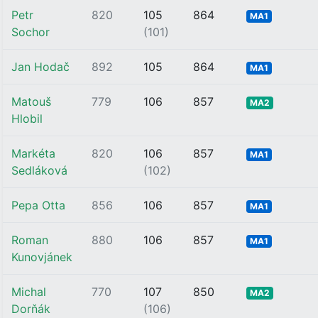
Petr
820
105
864
MA1
Sochor
(101)
Jan Hodač
892
105
864
MA1
Matouš
779
106
857
MA2
Hlobil
Markéta
820
106
857
MA1
Sedláková
(102)
Pepa Otta
856
106
857
MA1
Roman
880
106
857
MA1
Kunovjánek
Michal
770
107
850
MA2
Dorňák
(106)