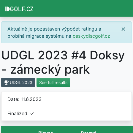
×
Aktuálně je pozastaven výpočet ratingu a
probíhá migrace systému na
ceskydiscgolf.cz
UDGL 2023 #4 Doksy
- zámecký park
UDGL 2023
See full results
Date: 11.6.2023
Finalized: ✓