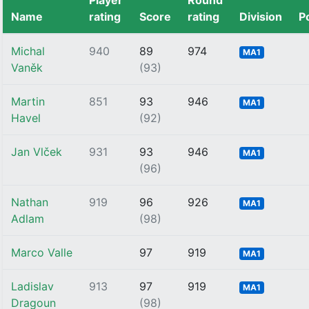
Player
Round
Name
rating
Score
rating
Division
P
Michal
940
89
974
MA1
Vaněk
(93)
Martin
851
93
946
MA1
Havel
(92)
Jan Vlček
931
93
946
MA1
(96)
Nathan
919
96
926
MA1
Adlam
(98)
Marco Valle
97
919
MA1
Ladislav
913
97
919
MA1
Dragoun
(98)