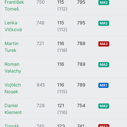
František
750
115
795
MA2
Tomeš
(112)
Lenka
748
115
795
MA2
Vlčková
(112)
Martin
721
116
789
MA3
Turek
(118)
Roman
116
789
MA2
Valachy
Vojtěch
845
116
789
MA1
Nosek
(115)
Daniel
728
121
754
MA2
Klement
(116)
Tomáš
745
123
741
MA3