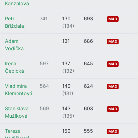
Konzalová
Petr
741
130
693
MA3
Břížďala
(134)
Adam
131
686
MA3
Vodička
Irena
597
137
645
MA3
Čepická
(132)
Vladimíra
564
140
624
MA3
Klementová
(131)
Stanislava
569
143
603
MA3
Mužíková
(135)
Tereza
150
555
MA3