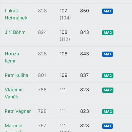
Lukáš
828
107
850
MA1
Heřmánek
(104)
Jiří Böhm
824
108
843
MA2
(112)
Honza
825
108
843
MA1
Kemr
Petr Kuliha
801
109
837
MA2
Vladimír
786
111
823
MA2
Vaněk
Petr Vágner
798
111
823
MA2
Marcela
767
111
823
MA1