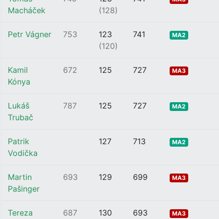
Macháček
(128)
Petr Vágner
753
123
741
MA2
(120)
Kamil
672
125
727
MA3
Kónya
Lukáš
787
125
727
MA2
Trubač
Patrik
127
713
MA2
Vodička
Martin
693
129
699
MA3
Pašinger
Tereza
687
130
693
MA3