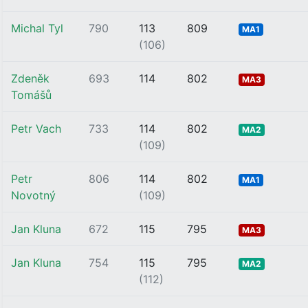
Michal Tyl
790
113
809
MA1
(106)
Zdeněk
693
114
802
MA3
Tomášů
Petr Vach
733
114
802
MA2
(109)
Petr
806
114
802
MA1
Novotný
(109)
Jan Kluna
672
115
795
MA3
Jan Kluna
754
115
795
MA2
(112)