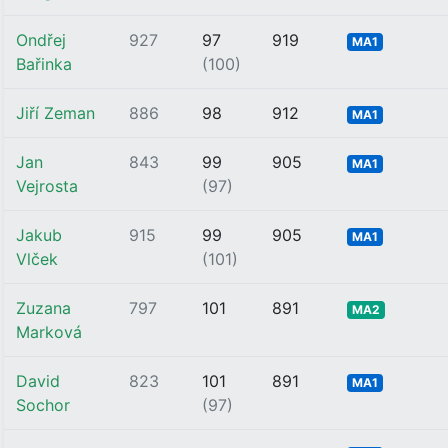
Ondřej
927
97
919
MA1
Bařinka
(100)
Jiří Zeman
886
98
912
MA1
Jan
843
99
905
MA1
Vejrosta
(97)
Jakub
915
99
905
MA1
Vlček
(101)
Zuzana
797
101
891
MA2
Marková
David
823
101
891
MA1
Sochor
(97)