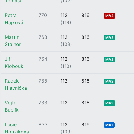
Tomášů
(102)
Petra
770
112
816
MA3
Hájková
(119)
Martin
763
112
816
MA2
Štainer
(109)
Jiří
764
112
816
MA2
Klobouk
(110)
Radek
785
112
816
MA2
Hlavnička
Vojta
783
112
816
MA2
Bublík
Lucie
833
112
816
MA1
Honzíková
(109)