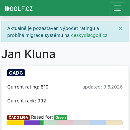
×
Aktuálně je pozastaven výpočet ratingu a
probíhá migrace systému na
ceskydiscgolf.cz
Jan Kluna
CADG
Current rating: 810
updated: 9.6.2026
Current rank: 992
Rated for:
ČADG LIGA
Green