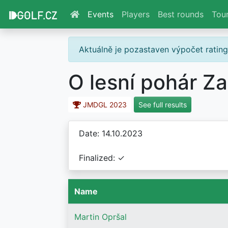
Events
Players
Best rounds
Tou
Aktuálně je pozastaven výpočet ratin
O lesní pohár Z
JMDGL 2023
See full results
Date: 14.10.2023
Finalized: ✓
Name
Martin Opršal