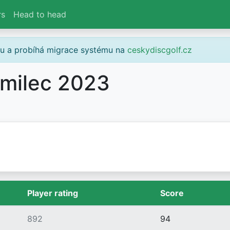
rs
Head to head
gu a probíhá migrace systému na
ceskydiscgolf.cz
amilec 2023
Player rating
Score
892
94