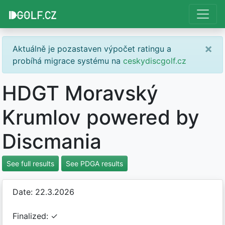
×
Aktuálně je pozastaven výpočet ratingu a
probíhá migrace systému na
ceskydiscgolf.cz
HDGT Moravský
Krumlov powered by
Discmania
See full results
See PDGA results
Date: 22.3.2026
Finalized: ✓