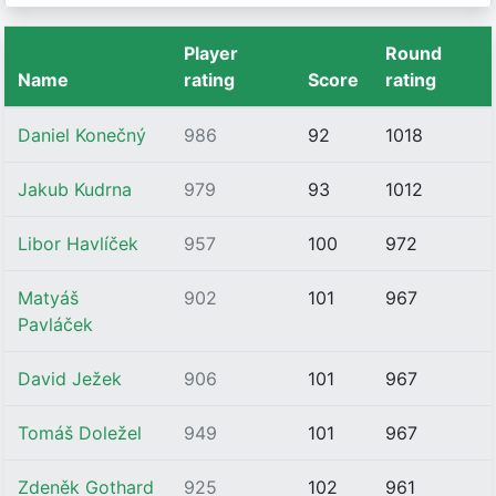
Player
Round
Name
rating
Score
rating
Daniel Konečný
986
92
1018
Jakub Kudrna
979
93
1012
Libor Havlíček
957
100
972
Matyáš
902
101
967
Pavláček
David Ježek
906
101
967
Tomáš Doležel
949
101
967
Zdeněk Gothard
925
102
961