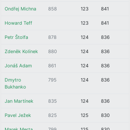
Ondřej Michna
858
123
841
Howard Teff
123
841
Petr Štolfa
878
124
836
Zdeněk Kolínek
880
124
836
Jonáš Adam
861
124
836
Dmytro
795
124
836
Bukhanko
Jan Martínek
835
124
836
Pavel Ježek
825
125
830
Marek Merta
799
125
830