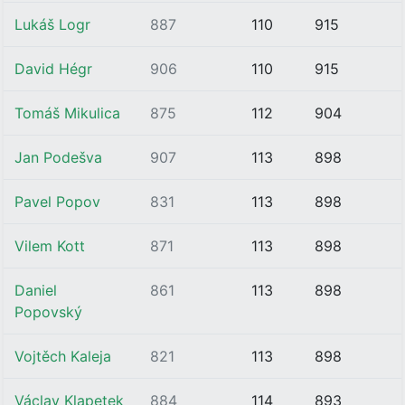
Lukáš Logr
887
110
915
David Hégr
906
110
915
Tomáš Mikulica
875
112
904
Jan Podešva
907
113
898
Pavel Popov
831
113
898
Vilem Kott
871
113
898
Daniel
861
113
898
Popovský
Vojtěch Kaleja
821
113
898
Václav Klapetek
884
114
893