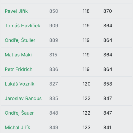
Pavel Jiřík
850
118
870
Tomáš Havlíček
909
119
864
Ondřej Štuller
889
119
864
Matias Mäki
815
119
864
Petr Fridrich
836
119
864
Lukáš Vozník
827
120
858
Jaroslav Randus
835
122
847
Ondřej Šauer
848
122
847
Michal Jiřík
849
123
841