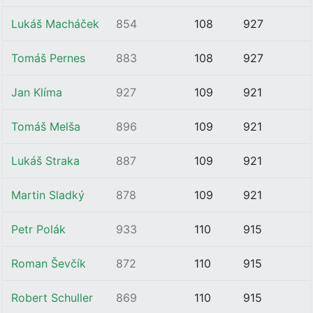
Lukáš Macháček
854
108
927
Tomáš Pernes
883
108
927
Jan Klíma
927
109
921
Tomáš Melša
896
109
921
Lukáš Straka
887
109
921
Martin Sladký
878
109
921
Petr Polák
933
110
915
Roman Ševčík
872
110
915
Robert Schuller
869
110
915