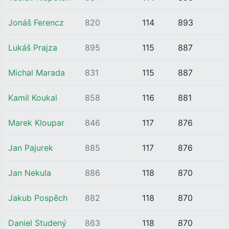
Jonáš Ferencz
820
114
893
Lukáš Prajza
895
115
887
Michal Marada
831
115
887
Kamil Koukal
858
116
881
Marek Kloupar
846
117
876
Jan Pajurek
885
117
876
Jan Nekula
886
118
870
Jakub Pospěch
882
118
870
Daniel Studený
863
118
870