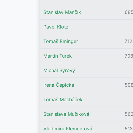
Stanislav Mančík
68
Pavel Klotz
Tomáš Eminger
712
Martin Turek
70
Michal Syrový
Irena Čepická
59
Tomáš Macháček
Stanislava Mužíková
56
Vladimíra Klementová
513