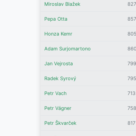
Miroslav Blažek
82
Pepa Otta
85
Honza Kemr
80
Adam Surjomartono
86
Jan Vejrosta
79
Radek Syrový
79
Petr Vach
713
Petr Vágner
75
Petr Škvarček
817