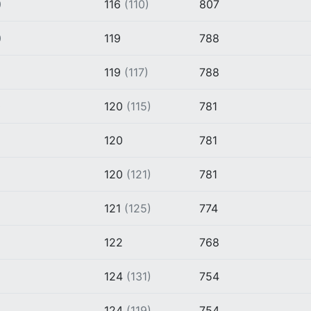
0
116
(110)
807
0
119
788
9
119
(117)
788
0
120
(115)
781
120
781
120
(121)
781
121
(125)
774
122
768
124
(131)
754
2
124
(119)
754