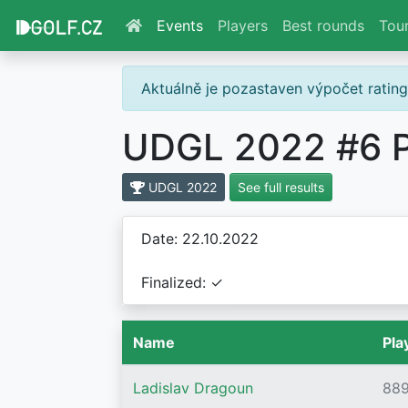
Events
Players
Best rounds
Tou
Aktuálně je pozastaven výpočet ratin
UDGL 2022 #6 P
UDGL 2022
See full results
Date: 22.10.2022
Finalized: ✓
Name
Pla
Ladislav Dragoun
88