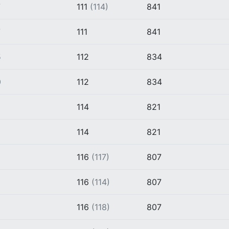
7
111
(114)
841
7
111
841
5
112
834
0
112
834
9
114
821
5
114
821
116
(117)
807
8
116
(114)
807
116
(118)
807