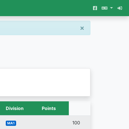
×
Division
Points
100
MA1