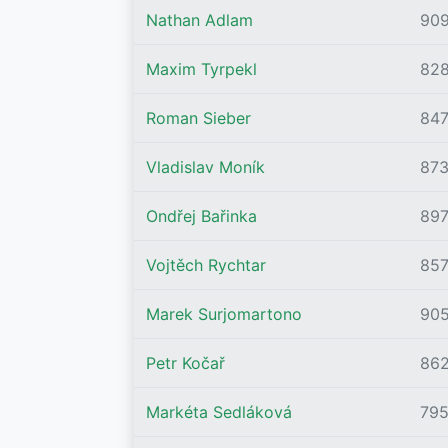
Nathan Adlam
90
Maxim Tyrpekl
82
Roman Sieber
84
Vladislav Moník
87
Ondřej Bařinka
89
Vojtěch Rychtar
85
Marek Surjomartono
90
Petr Kočař
86
Markéta Sedláková
79