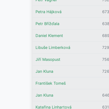
Petra Hájková
67
Petr Břížďala
63
Daniel Klement
68
Libuše Limberková
72
Jiří Masopust
75
Jan Kluna
72
František Tomeš
Jan Kluna
64
Kateřina Linhartová
631