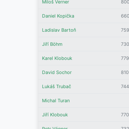
Miloš Verner
80
Daniel Kopička
66
Ladislav Bartoň
75
Jiří Böhm
73
Karel Klobouk
779
David Sochor
810
Lukáš Trubač
744
Michal Turan
Jiří Klobouk
770
Petr Vágner
73