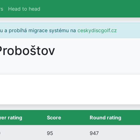
rs
Head to head
gu a probíhá migrace systému na
ceskydiscgolf.cz
roboštov
yer rating
Score
Round rating
9
95
947