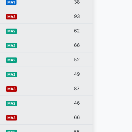
38
MA1
93
MA3
62
MA2
66
MA2
52
MA2
49
MA2
87
MA3
46
MA2
66
MA3
55