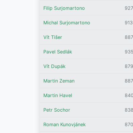
Filip Surjomartono
92
Michal Surjomartono
913
Vít Tišer
88
Pavel Sedlák
93
Vít Dupák
87
Martin Zeman
88
Martin Havel
84
Petr Sochor
83
Roman Kunovjánek
87