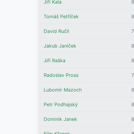
Jiří Kala
Tomáš Petříček
8
David Ručil
Jakub Janíček
Jiří Raška
Radoslav Pross
Lubomír Mazoch
Petr Podhajský
Dominik Janek
Filip Křenek
8