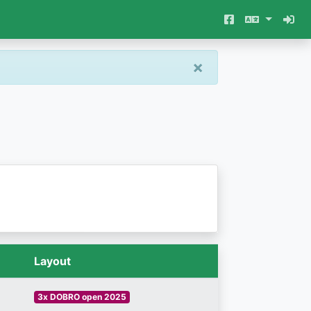
×
Layout
3x DOBRO open 2025