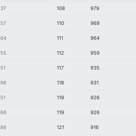
937
108
979
957
110
969
964
111
964
955
112
959
51
117
935
898
118
931
51
119
926
966
119
926
886
121
916