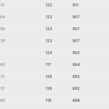
15
122
911
864
123
907
896
123
907
939
123
907
124
902
865
117
894
875
126
892
31
126
892
886
118
888