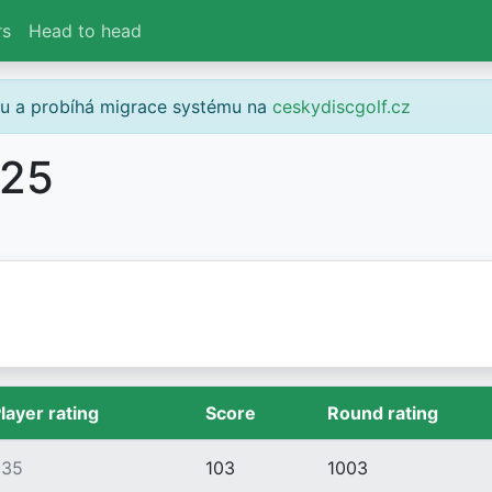
rs
Head to head
gu a probíhá migrace systému na
ceskydiscgolf.cz
025
layer rating
Score
Round rating
935
103
1003