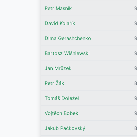
Petr Masník
David Kolařík
Dima Gerashchenko
Bartosz Wiśniewski
Jan Mrůzek
9
Petr Žák
Tomáš Doležel
9
Vojtěch Bobek
Jakub Pačkovský