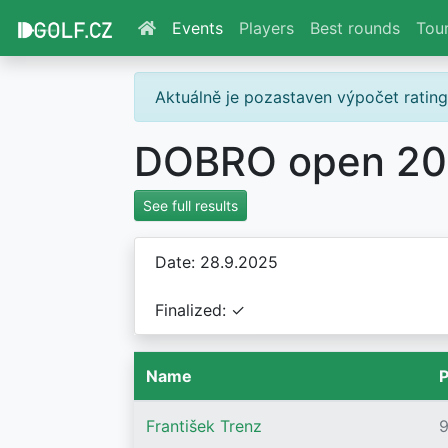
Events
Players
Best rounds
Tou
Aktuálně je pozastaven výpočet ratin
DOBRO open 2
See full results
Date: 28.9.2025
Finalized: ✓
Name
P
František Trenz