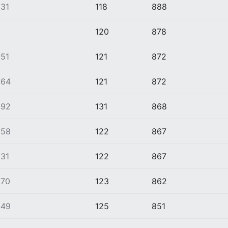
31
118
888
120
878
51
121
872
864
121
872
892
131
868
858
122
867
31
122
867
870
123
862
849
125
851