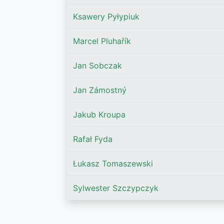
Ksawery Pyłypiuk
Marcel Pluhařík
Jan Sobczak
Jan Zámostný
Jakub Kroupa
Rafał Fyda
Łukasz Tomaszewski
Sylwester Szczypczyk