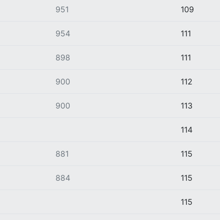
951
109
954
111
898
111
900
112
900
113
114
881
115
884
115
115