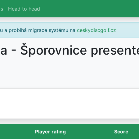
rs
Head to head
gu a probíhá migrace systému na
ceskydiscgolf.cz
a - Šporovnice present
Player rating
Score