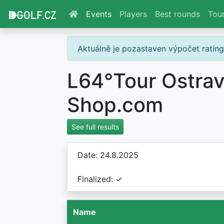
Events
Players
Best rounds
Tou
Aktuálně je pozastaven výpočet ratin
L64°Tour Ostrav
Shop.com
See full results
Date: 24.8.2025
Finalized: ✓
Name