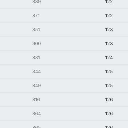
889
122
871
122
851
123
900
123
831
124
844
125
849
125
816
126
864
126
865
126