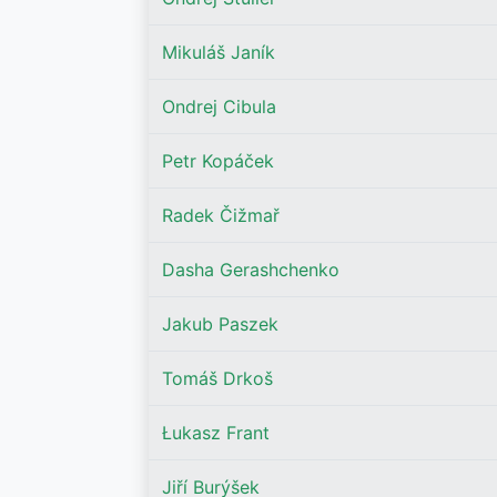
Mikuláš Janík
Ondrej Cibula
Petr Kopáček
Radek Čižmař
Dasha Gerashchenko
Jakub Paszek
Tomáš Drkoš
Łukasz Frant
Jiří Burýšek