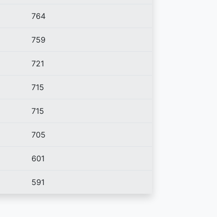
764
759
721
715
715
705
601
591