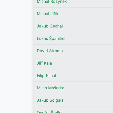
Michał Rozynek
Michal Jiřík
Jakub Čechal
Lukáš Španihel
David Strama
Jiří Kala
Filip Plíhal
Milan Mašurka
Jakub Ścigała
Ondřej Štuller