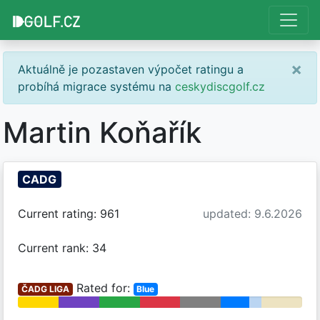
×
Aktuálně je pozastaven výpočet ratingu a
probíhá migrace systému na
ceskydiscgolf.cz
Martin Koňařík
CADG
Current rating: 961
updated: 9.6.2026
Current rank: 34
Rated for:
ČADG LIGA
Blue