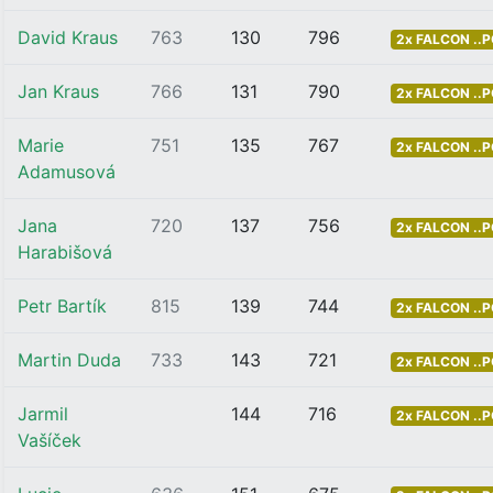
David Kraus
763
130
796
2x FALCON ..
Jan Kraus
766
131
790
2x FALCON ..
Marie
751
135
767
2x FALCON ..
Adamusová
Jana
720
137
756
2x FALCON ..
Harabišová
Petr Bartík
815
139
744
2x FALCON ..
Martin Duda
733
143
721
2x FALCON ..
Jarmil
144
716
2x FALCON ..
Vašíček