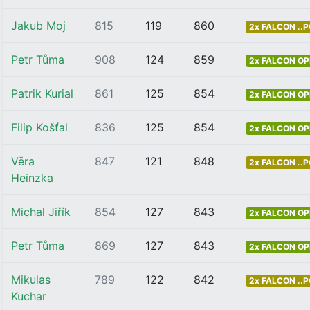
Jakub Moj
815
119
860
2x FALCON ..
Petr Tůma
908
124
859
2x FALCON OP
Patrik Kurial
861
125
854
2x FALCON OP
Filip Košťal
836
125
854
2x FALCON OP
Věra
847
121
848
2x FALCON ..
Heinzka
Michal Jiřík
854
127
843
2x FALCON OP
Petr Tůma
869
127
843
2x FALCON OP
Mikulas
789
122
842
2x FALCON ..
Kuchar