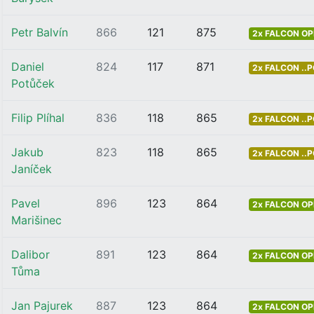
Petr Balvín
866
121
875
2x FALCON OP
Daniel
824
117
871
2x FALCON ..
Potůček
Filip Plíhal
836
118
865
2x FALCON ..
Jakub
823
118
865
2x FALCON ..
Janíček
Pavel
896
123
864
2x FALCON OP
Marišinec
Dalibor
891
123
864
2x FALCON OP
Tůma
Jan Pajurek
887
123
864
2x FALCON OP