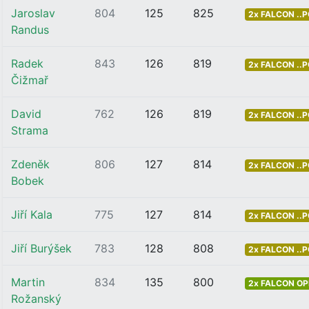
Jaroslav
804
125
825
2x FALCON ..
Randus
Radek
843
126
819
2x FALCON ..
Čižmař
David
762
126
819
2x FALCON ..
Strama
Zdeněk
806
127
814
2x FALCON ..
Bobek
Jiří Kala
775
127
814
2x FALCON ..
Jiří Burýšek
783
128
808
2x FALCON ..
Martin
834
135
800
2x FALCON OP
Rožanský