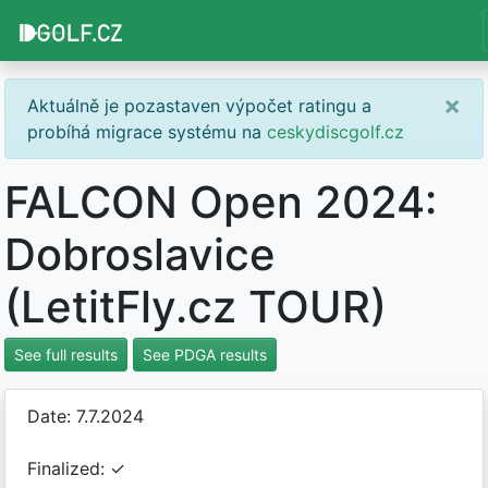
×
Aktuálně je pozastaven výpočet ratingu a
probíhá migrace systému na
ceskydiscgolf.cz
FALCON Open 2024:
Dobroslavice
(LetitFly.cz TOUR)
See full results
See PDGA results
Date: 7.7.2024
Finalized: ✓