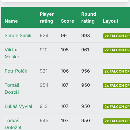
Player
Round
Name
rating
Score
rating
Layout
Šimon Šimík
924
99
993
2x FALCON OP
Viktor
910
105
961
2x FALCON OP
Moško
Petr Polák
921
106
956
2x FALCON OP
Tomáš
954
107
950
2x FALCON OP
Dostál
Lukáš Vyvial
912
107
950
2x FALCON OP
Tomáš
945
107
950
2x FALCON OP
Doležel