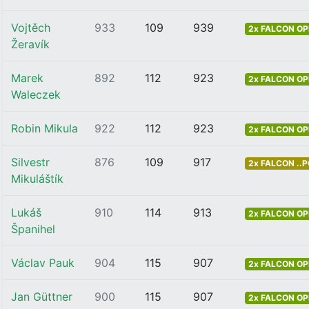
Vojtěch
933
109
939
2x FALCON OP
Žeravík
Marek
892
112
923
2x FALCON OP
Waleczek
Robin Mikula
922
112
923
2x FALCON OP
Silvestr
876
109
917
2x FALCON ..
Mikuláštík
Lukáš
910
114
913
2x FALCON OP
Španihel
Václav Pauk
904
115
907
2x FALCON OP
Jan Güttner
900
115
907
2x FALCON OP