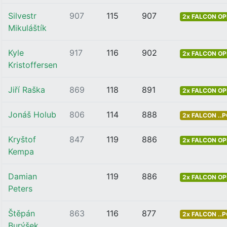
Silvestr
907
115
907
2x FALCON OP
Mikuláštík
Kyle
917
116
902
2x FALCON OP
Kristoffersen
Jiří Raška
869
118
891
2x FALCON OP
Jonáš Holub
806
114
888
2x FALCON ..
Kryštof
847
119
886
2x FALCON OP
Kempa
Damian
119
886
2x FALCON OP
Peters
Štěpán
863
116
877
2x FALCON ..
Burýšek