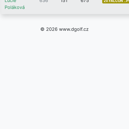
Lucie
636
151
675
2x FALCON ..
Poláková
© 2026 www.dgolf.cz