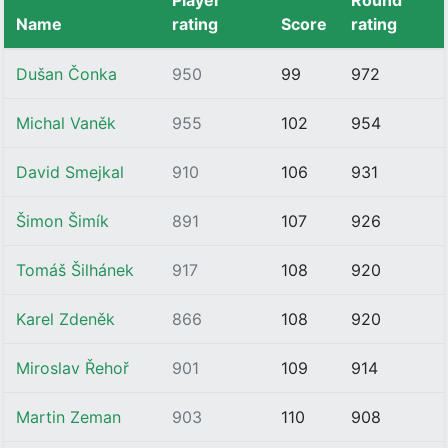
Player
Round
Name
rating
Score
rating
Dušan Čonka
950
99
972
Michal Vaněk
955
102
954
David Smejkal
910
106
931
Šimon Šimík
891
107
926
Tomáš Šilhánek
917
108
920
Karel Zdeněk
866
108
920
Miroslav Řehoř
901
109
914
Martin Zeman
903
110
908