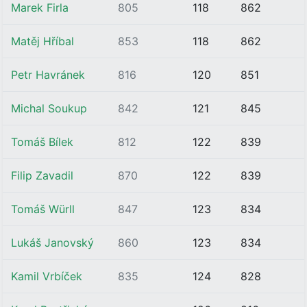
Marek Firla
805
118
862
Matěj Hříbal
853
118
862
Petr Havránek
816
120
851
Michal Soukup
842
121
845
Tomáš Bílek
812
122
839
Filip Zavadil
870
122
839
Tomáš Würll
847
123
834
Lukáš Janovský
860
123
834
Kamil Vrbíček
835
124
828