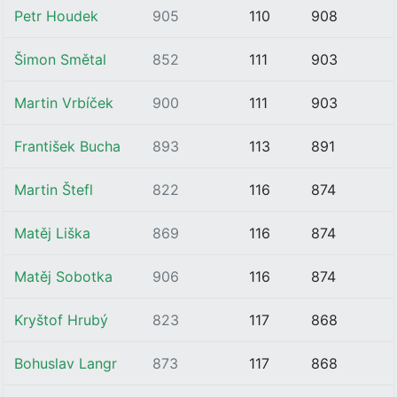
Petr Houdek
905
110
908
Šimon Smětal
852
111
903
Martin Vrbíček
900
111
903
František Bucha
893
113
891
Martin Štefl
822
116
874
Matěj Liška
869
116
874
Matěj Sobotka
906
116
874
Kryštof Hrubý
823
117
868
Bohuslav Langr
873
117
868