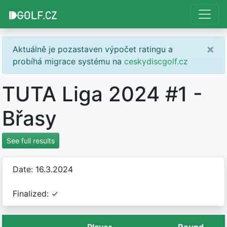
×
Aktuálně je pozastaven výpočet ratingu a
probíhá migrace systému na
ceskydiscgolf.cz
TUTA Liga 2024 #1 -
Břasy
See full results
Date: 16.3.2024
Finalized: ✓