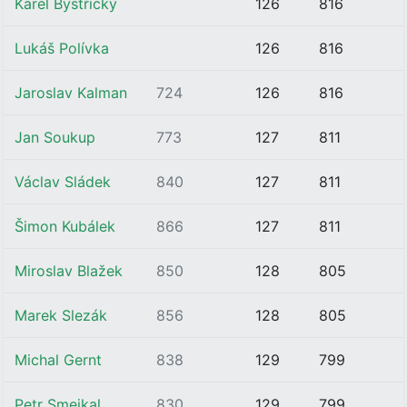
Karel Bystřický
126
816
Lukáš Polívka
126
816
Jaroslav Kalman
724
126
816
Jan Soukup
773
127
811
Václav Sládek
840
127
811
Šimon Kubálek
866
127
811
Miroslav Blažek
850
128
805
Marek Slezák
856
128
805
Michal Gernt
838
129
799
Petr Smejkal
830
129
799