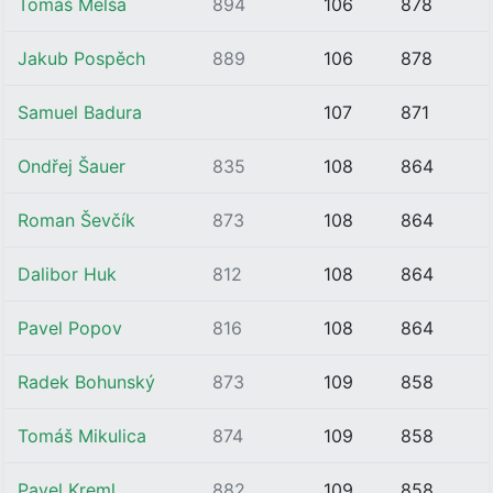
Tomáš Melša
894
106
878
Jakub Pospěch
889
106
878
Samuel Badura
107
871
Ondřej Šauer
835
108
864
Roman Ševčík
873
108
864
Dalibor Huk
812
108
864
Pavel Popov
816
108
864
Radek Bohunský
873
109
858
Tomáš Mikulica
874
109
858
Pavel Kreml
882
109
858