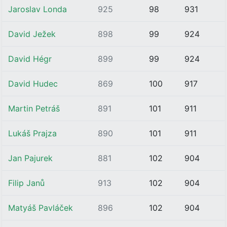
Jaroslav Londa
925
98
931
David Ježek
898
99
924
David Hégr
899
99
924
David Hudec
869
100
917
Martin Petráš
891
101
911
Lukáš Prajza
890
101
911
Jan Pajurek
881
102
904
Filip Janů
913
102
904
Matyáš Pavláček
896
102
904