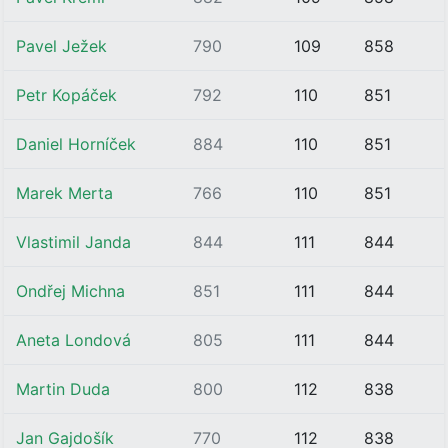
Pavel Ježek
790
109
858
Petr Kopáček
792
110
851
Daniel Horníček
884
110
851
Marek Merta
766
110
851
Vlastimil Janda
844
111
844
Ondřej Michna
851
111
844
Aneta Londová
805
111
844
Martin Duda
800
112
838
Jan Gajdošík
770
112
838