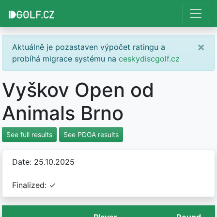
×
Aktuálně je pozastaven výpočet ratingu a
probíhá migrace systému na
ceskydiscgolf.cz
Vyškov Open od
Animals Brno
See full results
See PDGA results
Date: 25.10.2025
Finalized: ✓