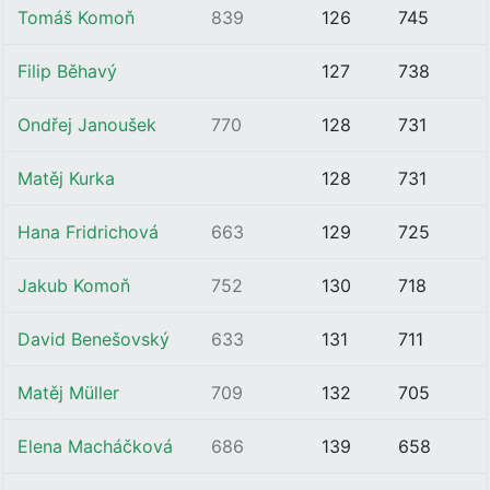
Tomáš Komoň
839
126
745
Filip Běhavý
127
738
Ondřej Janoušek
770
128
731
Matěj Kurka
128
731
Hana Fridrichová
663
129
725
Jakub Komoň
752
130
718
David Benešovský
633
131
711
Matěj Müller
709
132
705
Elena Macháčková
686
139
658