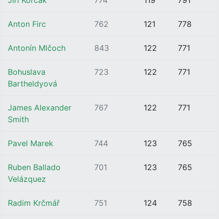
Jiri Korcak
774
119
791
Anton Firc
762
121
778
Antonín Mlčoch
843
122
771
Bohuslava
723
122
771
Bartheldyová
James Alexander
767
122
771
Smith
Pavel Marek
744
123
765
Ruben Ballado
701
123
765
Velázquez
Radim Krčmář
751
124
758