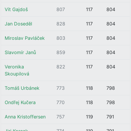
Vít Gajdoš
807
117
804
Jan Doseděl
828
117
804
Miroslav Pavláček
803
117
804
Slavomír Janů
859
117
804
Veronika
822
117
804
Skoupilová
Tomáš Urbánek
773
118
798
Ondřej Kučera
770
118
798
Anna Kristoffersen
757
119
791