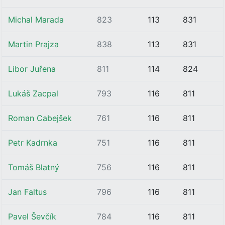
Michal Marada
823
113
831
Martin Prajza
838
113
831
Libor Juřena
811
114
824
Lukáš Zacpal
793
116
811
Roman Cabejšek
761
116
811
Petr Kadrnka
751
116
811
Tomáš Blatný
756
116
811
Jan Faltus
796
116
811
Pavel Ševčík
784
116
811