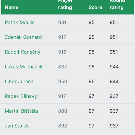
Player
Round
Name
rating
Score
rating
Patrik Moulis
931
95
951
Zdeněk Gothard
917
95
951
Rudolf Konečný
916
95
951
Lukáš Macháček
837
96
944
Libor Juřena
950
96
944
Radek Běhavý
917
97
937
Martin Bříštěla
888
97
937
Jan Stolek
892
97
937