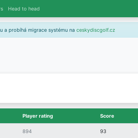
rs
Head to head
gu a probíhá migrace systému na
ceskydiscgolf.cz
Player rating
Score
894
93