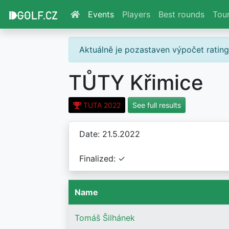
Events
Players
Best rounds
Tou
Aktuálně je pozastaven výpočet ratin
TŮTY Křimice
TUTA 2022
See full results
Date: 21.5.2022
Finalized: ✓
Name
Tomáš Šilhánek