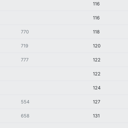
116
116
770
118
719
120
777
122
122
124
554
127
658
131