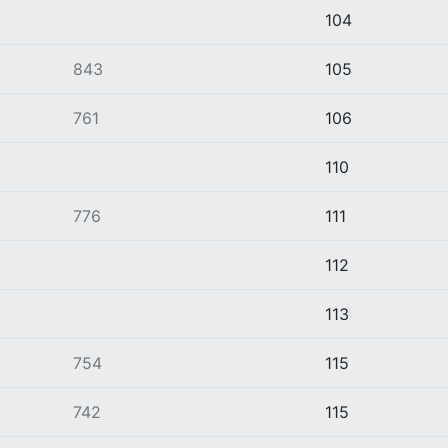
104
843
105
761
106
110
776
111
112
113
754
115
742
115