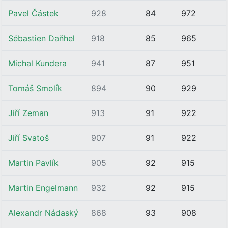
Pavel Částek
928
84
972
Sébastien Daňhel
918
85
965
Michal Kundera
941
87
951
Tomáš Smolík
894
90
929
Jiří Zeman
913
91
922
Jiří Svatoš
907
91
922
Martin Pavlík
905
92
915
Martin Engelmann
932
92
915
Alexandr Nádaský
868
93
908