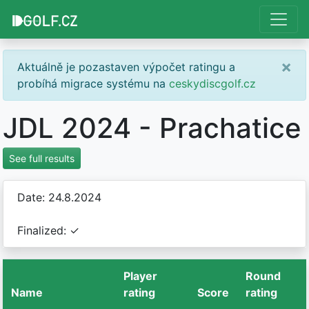
×
Aktuálně je pozastaven výpočet ratingu a
probíhá migrace systému na
ceskydiscgolf.cz
JDL 2024 - Prachatice
See full results
Date: 24.8.2024
Finalized: ✓
Player
Round
Name
rating
Score
rating