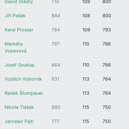
David Štědrý
710
108
800
Jiří Pašek
884
108
800
Karel Prosser
784
109
793
Markéta
797
110
786
Vopavová
Josef Soukup
864
110
786
Vojtěch Voborník
831
113
764
Radek Štumpauer
113
764
Nikola Tlášek
880
115
750
Jaroslav Fajtl
777
115
750