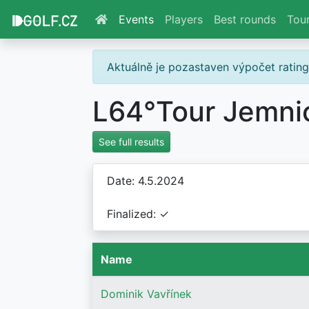
Events
Players
Best rounds
Tou
Aktuálně je pozastaven výpočet ratin
L64°Tour Jemni
See full results
Date: 4.5.2024
Finalized: ✓
Name
Dominik Vavřínek