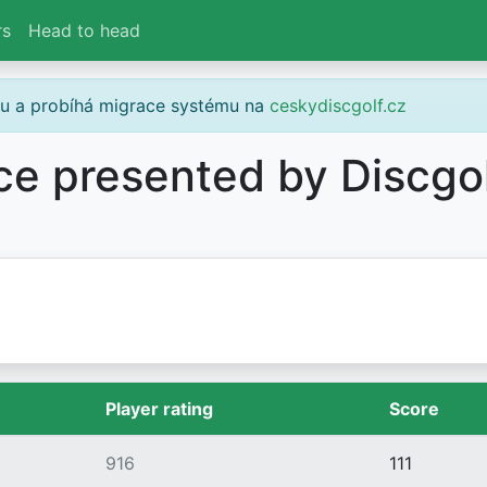
rs
Head to head
gu a probíhá migrace systému na
ceskydiscgolf.cz
ce presented by Discgo
Player rating
Score
916
111