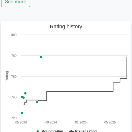
See more
Rating history
800
780
Rating
760
740
720
05 2024
09 2024
01 2025
05 2025
Round rating
Player rating