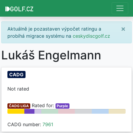
×
Aktuálně je pozastaven výpočet ratingu a
probíhá migrace systému na
ceskydiscgolf.cz
Lukáš Engelmann
CADG
Not rated
Rated for:
ČADG LIGA
Purple
CADG number:
7961