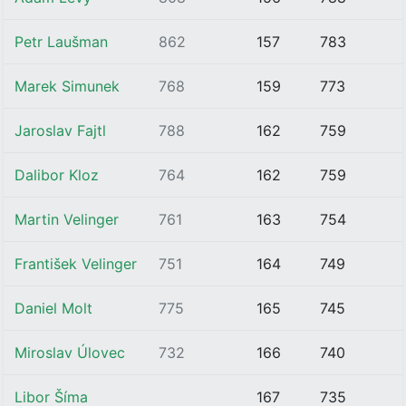
Petr Laušman
862
157
783
Marek Simunek
768
159
773
Jaroslav Fajtl
788
162
759
Dalibor Kloz
764
162
759
Martin Velinger
761
163
754
František Velinger
751
164
749
Daniel Molt
775
165
745
Miroslav Úlovec
732
166
740
Libor Šíma
167
735