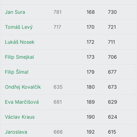
Jan Sura
781
168
730
Tomáš Levý
717
170
721
Lukáš Nosek
172
711
Filip Smejkal
173
706
Filip Šíma!
179
677
Ondřej Kovalčík
635
180
673
Eva Marčišová
681
189
629
Václav Kraus
190
624
Jaroslava
666
192
615