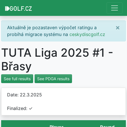
×
Aktuálně je pozastaven výpočet ratingu a
probíhá migrace systému na
ceskydiscgolf.cz
TUTA Liga 2025 #1 -
Břasy
See full results
See PDGA results
Date: 22.3.2025
Finalized: ✓