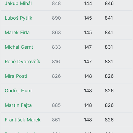
Jakub Mihál
848
144
846
Luboš Pytlík
890
145
841
Marek Firla
863
145
841
Michal Gernt
833
147
831
René Dvorovčík
816
147
831
Míra Postl
826
148
826
Ondřej Huml
148
826
Martin Fajta
885
148
826
František Marek
861
148
826