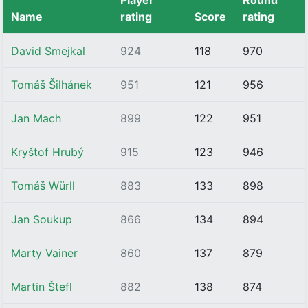
Player
Round
Name
rating
Score
rating
David Smejkal
924
118
970
Tomáš Šilhánek
951
121
956
Jan Mach
899
122
951
Kryštof Hrubý
915
123
946
Tomáš Würll
883
133
898
Jan Soukup
866
134
894
Marty Vainer
860
137
879
Martin Štefl
882
138
874