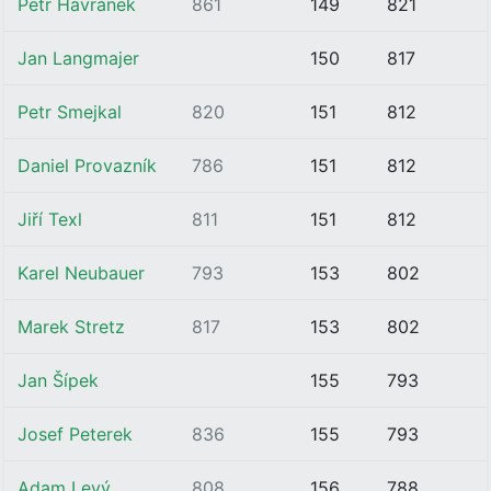
Petr Havránek
861
149
821
Jan Langmajer
150
817
Petr Smejkal
820
151
812
Daniel Provazník
786
151
812
Jiří Texl
811
151
812
Karel Neubauer
793
153
802
Marek Stretz
817
153
802
Jan Šípek
155
793
Josef Peterek
836
155
793
Adam Levý
808
156
788