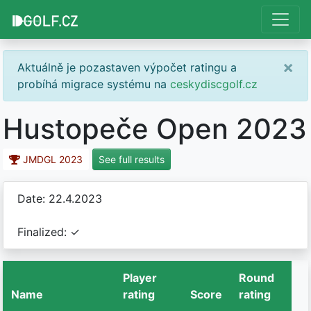
×
Aktuálně je pozastaven výpočet ratingu a
probíhá migrace systému na
ceskydiscgolf.cz
Hustopeče Open 2023
JMDGL 2023
See full results
Date: 22.4.2023
Finalized: ✓
Player
Round
Name
rating
Score
rating