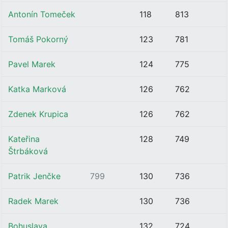
Antonín Tomeček
118
813
Tomáš Pokorný
123
781
Pavel Marek
124
775
Katka Marková
126
762
Zdenek Krupica
126
762
Kateřina
128
749
Štrbáková
Patrik Jenčke
799
130
736
Radek Marek
130
736
Bohuslava
132
724