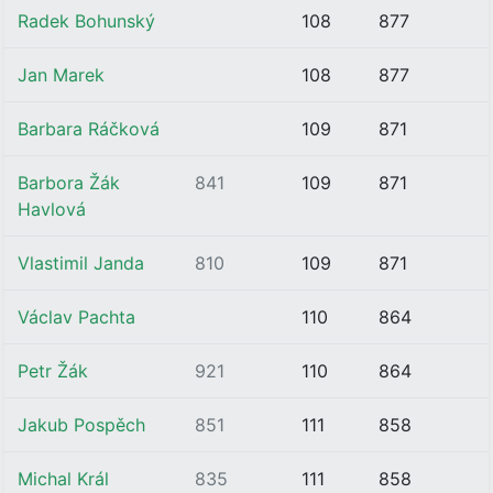
Radek Bohunský
108
877
Jan Marek
108
877
Barbara Ráčková
109
871
Barbora Žák
841
109
871
Havlová
Vlastimil Janda
810
109
871
Václav Pachta
110
864
Petr Žák
921
110
864
Jakub Pospěch
851
111
858
Michal Král
835
111
858