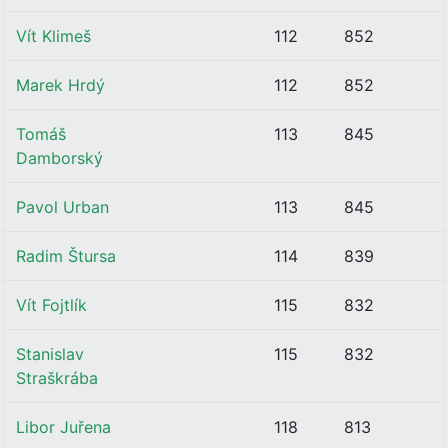
Vít Klimeš
112
852
Marek Hrdý
112
852
Tomáš
113
845
Damborský
Pavol Urban
113
845
Radim Štursa
114
839
Vít Fojtlík
115
832
Stanislav
115
832
Straškrába
Libor Juřena
118
813