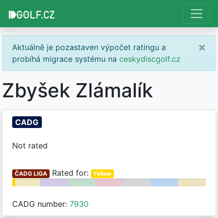
×
Aktuálně je pozastaven výpočet ratingu a
probíhá migrace systému na
ceskydiscgolf.cz
Zbyšek Zlámalík
CADG
Not rated
Rated for:
ČADG LIGA
Yellow
CADG number:
7930