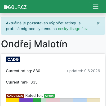
×
Aktuálně je pozastaven výpočet ratingu a
probíhá migrace systému na
ceskydiscgolf.cz
Ondřej Malotín
CADG
Current rating: 830
updated: 9.6.2026
Current rank: 835
Rated for:
ČADG LIGA
Green