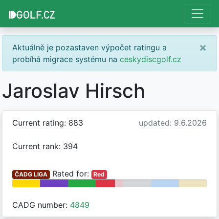
×
Aktuálně je pozastaven výpočet ratingu a
probíhá migrace systému na
ceskydiscgolf.cz
Jaroslav Hirsch
Current rating: 883
updated: 9.6.2026
Current rank: 394
Rated for:
ČADG LIGA
Red
CADG number:
4849