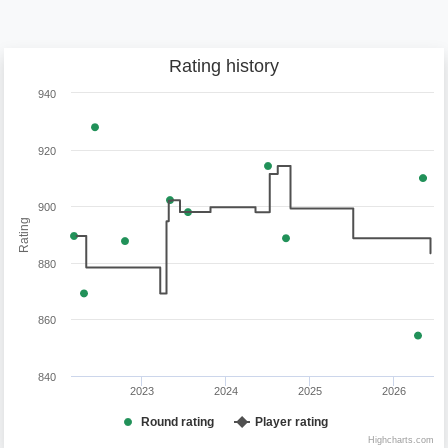
Rating history
940
920
900
Rating
880
860
840
2023
2024
2025
2026
Round rating
Player rating
Highcharts.com