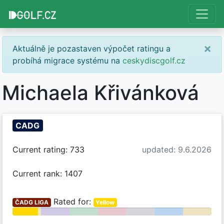
×
Aktuálně je pozastaven výpočet ratingu a
probíhá migrace systému na
ceskydiscgolf.cz
Michaela Křivánková
CADG
Current rating: 733
updated: 9.6.2026
Current rank: 1407
Rated for:
ČADG LIGA
Yellow