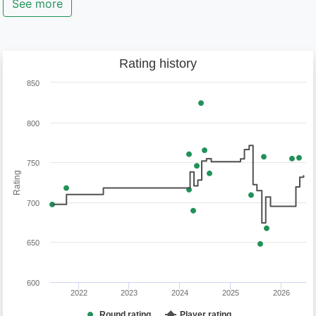
See more
Rating history
850
800
750
Rating
700
650
600
2022
2023
2024
2025
2026
Round rating
Player rating