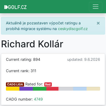
×
Aktuálně je pozastaven výpočet ratingu a
probíhá migrace systému na
ceskydiscgolf.cz
Richard Kollár
Current rating: 894
updated: 9.6.2026
Current rank: 311
Rated for:
ČADG LIGA
Red
CADG number:
4749