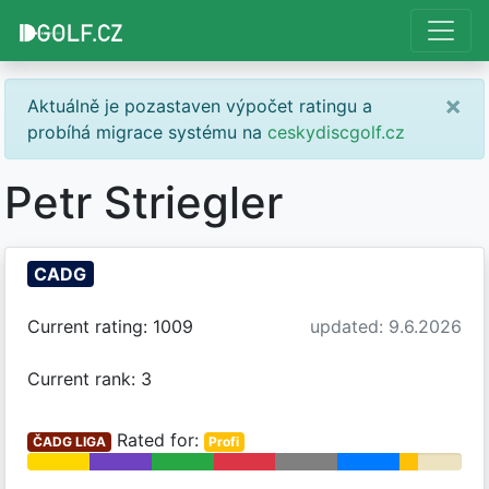
×
Aktuálně je pozastaven výpočet ratingu a
probíhá migrace systému na
ceskydiscgolf.cz
Petr Striegler
CADG
Current rating: 1009
updated: 9.6.2026
Current rank: 3
Rated for:
ČADG LIGA
Profi